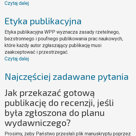
Czytaj dalej
wpis
Poradnik
DTP
Etyka publikacyjna
Etyka publikacyjna WPP wyznacza zasady rzetelnego,
bezstronnego i poufnego publikowania prac naukowych,
które każdy autor zgłaszający publikację musi
zaakceptować i przestrzegać.
Czytaj dalej
wpis
Etyka
publikacyjna
Najczęściej zadawane pytania
Jak przekazać gotową
publikację do recenzji, jeśli
była zgłoszona do planu
wydawniczego?
Prosimy, żeby Państwo przesłali plik manuskryptu poprzez