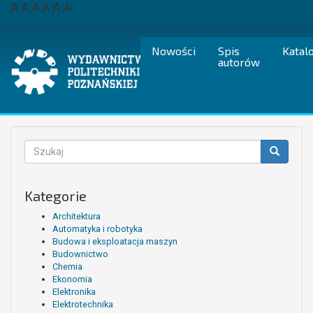
Przejdź
A
A
A
A
A
A
do
treści
Nowości
Spis
Katal
autorów
Formularz
wyszukiwania
Szukaj
Kategorie
Architektura
Automatyka i robotyka
Budowa i eksploatacja maszyn
Budownictwo
Chemia
Ekonomia
Elektronika
Elektrotechnika