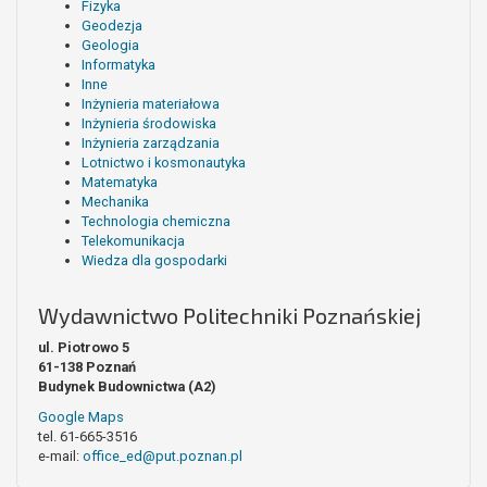
Fizyka
Geodezja
Geologia
Informatyka
Inne
Inżynieria materiałowa
Inżynieria środowiska
Inżynieria zarządzania
Lotnictwo i kosmonautyka
Matematyka
Mechanika
Technologia chemiczna
Telekomunikacja
Wiedza dla gospodarki
Wydawnictwo Politechniki Poznańskiej
ul. Piotrowo 5
61-138 Poznań
Budynek Budownictwa (A2)
Google Maps
tel. 61-665-3516
e-mail:
office_ed@put.poznan.pl