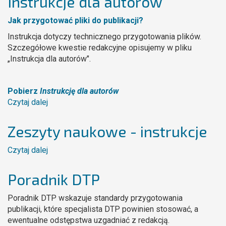
Instrukcje dla autorów
Jak przygotować pliki do publikacji?
Instrukcja dotyczy technicznego przygotowania plików.
Szczegółowe kwestie redakcyjne opisujemy w pliku
„Instrukcja dla autorów".
Pobierz
Instrukcję dla autorów
Czytaj dalej
wpis
Instrukcje
dla
Zeszyty naukowe - instrukcje
autorów
Czytaj dalej
wpis
Zeszyty
naukowe
Poradnik DTP
-
instrukcje
Poradnik DTP wskazuje standardy przygotowania
publikacji, które specjalista DTP powinien stosować, a
ewentualne odstępstwa uzgadniać z redakcją.