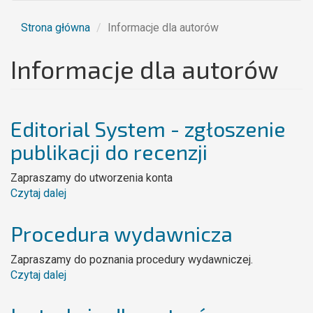
Strona główna
Informacje dla autorów
Informacje dla autorów
Editorial System - zgłoszenie
publikacji do recenzji
Zapraszamy do utworzenia konta
Czytaj dalej
wpis
Editorial
System
Procedura wydawnicza
-
zgłoszenie
Zapraszamy do poznania procedury wydawniczej.
publikacji
Czytaj dalej
wpis
do
Procedura
recenzji
wydawnicza