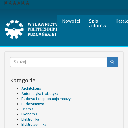
Przejdź
A
A
A
A
A
A
do
treści
Nowości
Spis
Katal
autorów
Formularz
wyszukiwania
Szukaj
Kategorie
Architektura
Automatyka i robotyka
Budowa i eksploatacja maszyn
Budownictwo
Chemia
Ekonomia
Elektronika
Elektrotechnika