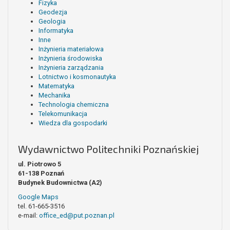
Fizyka
Geodezja
Geologia
Informatyka
Inne
Inżynieria materiałowa
Inżynieria środowiska
Inżynieria zarządzania
Lotnictwo i kosmonautyka
Matematyka
Mechanika
Technologia chemiczna
Telekomunikacja
Wiedza dla gospodarki
Wydawnictwo Politechniki Poznańskiej
ul. Piotrowo 5
61-138 Poznań
Budynek Budownictwa (A2)
Google Maps
tel. 61-665-3516
e-mail:
office_ed@put.poznan.pl