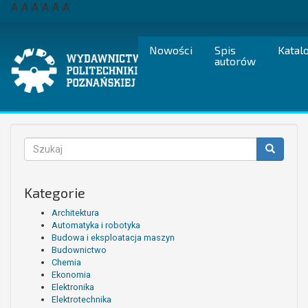
Przejdź
A
A
A
A
A
A
do
treści
Nowości
Spis
Katal
autorów
Formularz
wyszukiwania
Szukaj
Kategorie
Architektura
Automatyka i robotyka
Budowa i eksploatacja maszyn
Budownictwo
Chemia
Ekonomia
Elektronika
Elektrotechnika