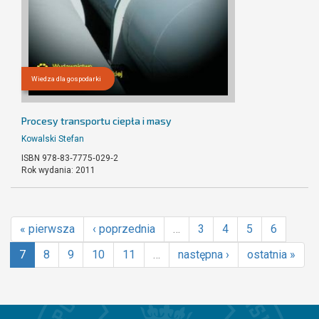
Wiedza dla gospodarki
Procesy transportu ciepła i masy
Kowalski Stefan
ISBN 978‐83‐7775‐029‐2
Rok wydania: 2011
« pierwsza
‹ poprzednia
…
3
4
5
6
7
8
9
10
11
…
następna ›
ostatnia »