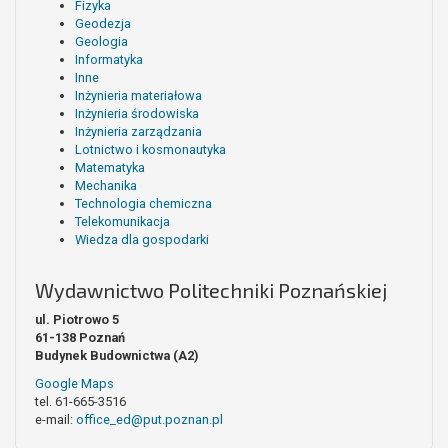
Fizyka
Geodezja
Geologia
Informatyka
Inne
Inżynieria materiałowa
Inżynieria środowiska
Inżynieria zarządzania
Lotnictwo i kosmonautyka
Matematyka
Mechanika
Technologia chemiczna
Telekomunikacja
Wiedza dla gospodarki
Wydawnictwo Politechniki Poznańskiej
ul. Piotrowo 5
61-138 Poznań
Budynek Budownictwa (A2)
Google Maps
tel. 61-665-3516
e-mail:
office_ed@put.poznan.pl