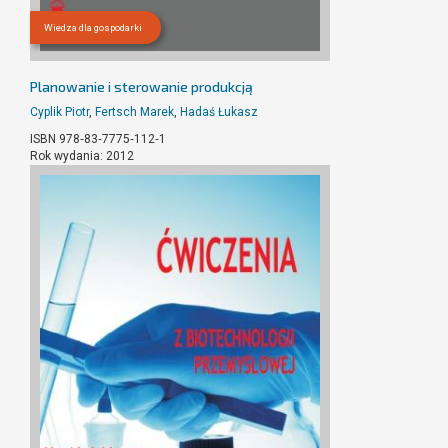
Wiedza dla gospodarki
Planowanie i sterowanie produkcją
Cyplik Piotr
,
Fertsch Marek
,
Hadaś Łukasz
ISBN 978‐83‐7775‐112‐1
Rok wydania: 2012