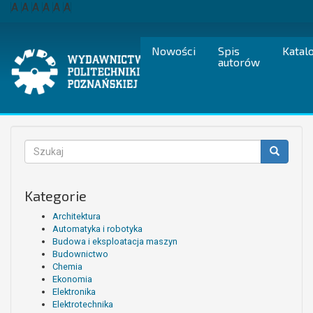
Przejdź
A
A
A
A
A
A
do
treści
Nowości
Spis
Katal
autorów
Formularz
wyszukiwania
Szukaj
Kategorie
Architektura
Automatyka i robotyka
Budowa i eksploatacja maszyn
Budownictwo
Chemia
Ekonomia
Elektronika
Elektrotechnika