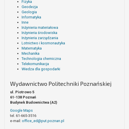
Fizyka
Geodezja
Geologia
Informatyka
Inne
Inżynieria materiałowa
Inżynieria środowiska
Inżynieria zarządzania
Lotnictwo i kosmonautyka
Matematyka
Mechanika
Technologia chemiczna
Telekomunikacja
Wiedza dla gospodarki
Wydawnictwo Politechniki Poznańskiej
ul. Piotrowo 5
61-138 Poznań
Budynek Budownictwa (A2)
Google Maps
tel. 61-665-3516
e-mail:
office_ed@put.poznan.pl