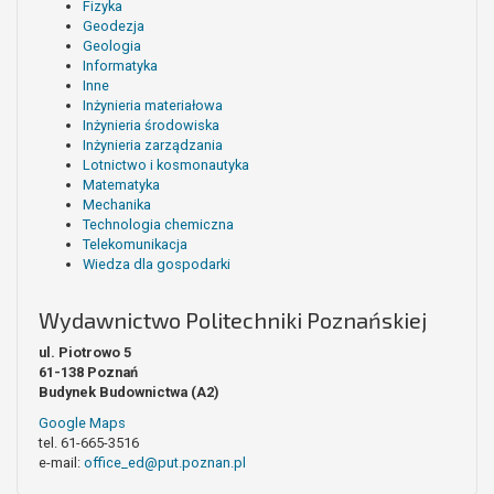
Fizyka
Geodezja
Geologia
Informatyka
Inne
Inżynieria materiałowa
Inżynieria środowiska
Inżynieria zarządzania
Lotnictwo i kosmonautyka
Matematyka
Mechanika
Technologia chemiczna
Telekomunikacja
Wiedza dla gospodarki
Wydawnictwo Politechniki Poznańskiej
ul. Piotrowo 5
61-138 Poznań
Budynek Budownictwa (A2)
Google Maps
tel. 61-665-3516
e-mail:
office_ed@put.poznan.pl