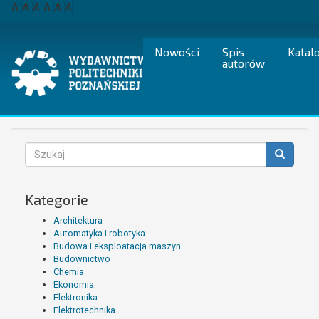
Przejdź
A
A
A
A
A
A
do
treści
Nowości
Spis
Katal
autorów
Formularz
wyszukiwania
Szukaj
Kategorie
Architektura
Automatyka i robotyka
Budowa i eksploatacja maszyn
Budownictwo
Chemia
Ekonomia
Elektronika
Elektrotechnika