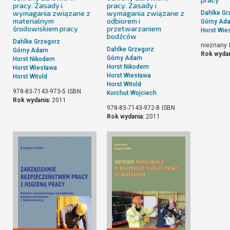
pracy. Zasady i
pracy. Zasady i
wymagania związane z
wymagania związane z
Dahlke Gr
materialnym
odbiorem i
Górny Ad
środowiskiem pracy
przetwarzaniem
Horst Wie
bodźców
Dahlke Grzegorz
nieznany
Dahlke Grzegorz
Górny Adam
Rok wydan
Górny Adam
Horst Nikodem
Horst Nikodem
Horst Wiesława
Horst Wiesława
Horst Witold
Horst Witold
978-83-7143-973-5
ISBN
Korchut Wojciech
Rok wydania:
2011
978-83-7143-972-8
ISBN
Rok wydania:
2011