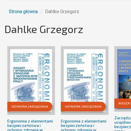
Strona główna
Dahlke Grzegorz
Dahlke Grzegorz
WIEDZA 
INŻYNIERIA ZARZĄDZANIA
INŻYNIERIA ZARZĄDZANIA
Zarządz
Ergonomia z elementami
Ergonomia z elementami
uciążliwo
bezpieczeństwa i
bezpieczeństwa i
bezpiec
ochrony zdrowia w
ochrony zdrowia w
pracy