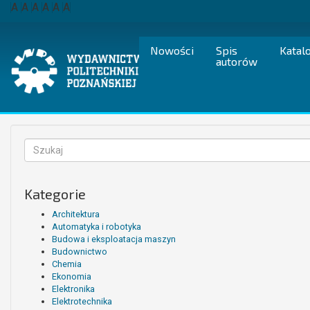
Przejdź
A
A
A
A
A
A
do
treści
Nowości
Spis
Katal
autorów
Formularz
wyszukiwania
Szukaj
Kategorie
Architektura
Automatyka i robotyka
Budowa i eksploatacja maszyn
Budownictwo
Chemia
Ekonomia
Elektronika
Elektrotechnika