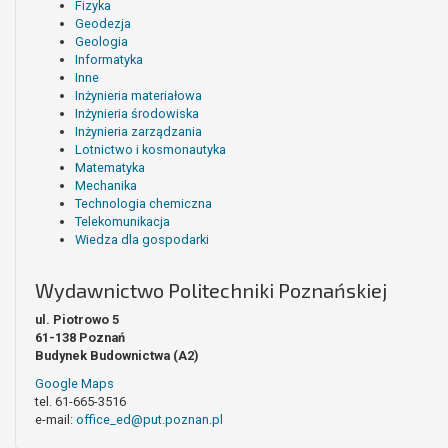
Fizyka
Geodezja
Geologia
Informatyka
Inne
Inżynieria materiałowa
Inżynieria środowiska
Inżynieria zarządzania
Lotnictwo i kosmonautyka
Matematyka
Mechanika
Technologia chemiczna
Telekomunikacja
Wiedza dla gospodarki
Wydawnictwo Politechniki Poznańskiej
ul. Piotrowo 5
61-138 Poznań
Budynek Budownictwa (A2)
Google Maps
tel. 61-665-3516
e-mail:
office_ed@put.poznan.pl