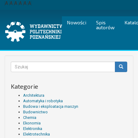
Przejdź
A
A
A
A
A
A
do
treści
Nowości
Spis
Katal
autorów
Formularz
wyszukiwania
Szukaj
Kategorie
Architektura
Automatyka i robotyka
Budowa i eksploatacja maszyn
Budownictwo
Chemia
Ekonomia
Elektronika
Elektrotechnika