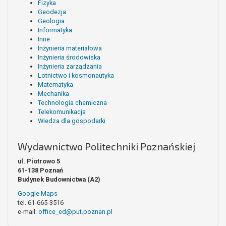
Fizyka
Geodezja
Geologia
Informatyka
Inne
Inżynieria materiałowa
Inżynieria środowiska
Inżynieria zarządzania
Lotnictwo i kosmonautyka
Matematyka
Mechanika
Technologia chemiczna
Telekomunikacja
Wiedza dla gospodarki
Wydawnictwo Politechniki Poznańskiej
ul. Piotrowo 5
61-138 Poznań
Budynek Budownictwa (A2)
Google Maps
tel. 61-665-3516
e-mail:
office_ed@put.poznan.pl