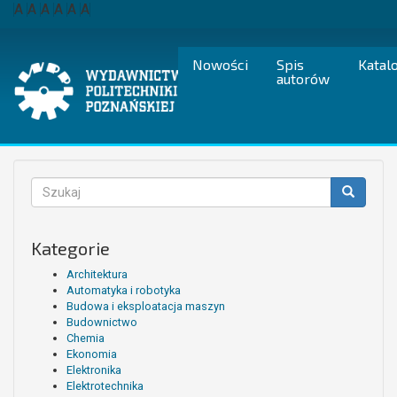
Przejdź
A
A
A
A
A
A
do
treści
Nowości
Spis
Katal
autorów
Formularz
wyszukiwania
Szukaj
Kategorie
Architektura
Automatyka i robotyka
Budowa i eksploatacja maszyn
Budownictwo
Chemia
Ekonomia
Elektronika
Elektrotechnika