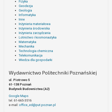
Fizyka
Geodezja
Geologia
Informatyka
Inne
Inżynieria materiałowa
Inżynieria środowiska
Inżynieria zarządzania
Lotnictwo i kosmonautyka
Matematyka
Mechanika
Technologia chemiczna
Telekomunikacja
Wiedza dla gospodarki
Wydawnictwo Politechniki Poznańskiej
ul. Piotrowo 5
61-138 Poznań
Budynek Budownictwa (A2)
Google Maps
tel. 61-665-3516
e-mail:
office_ed@put.poznan.pl