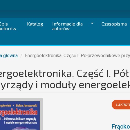
Spis
Katalog
Informacje dla
Czasopisma
autorów
autorów
a główna
Energoelektronika. Część I. Półprzewodnikowe przy
rgoelektronika. Część I. P
yrządy i moduły energoele
ELEKTROT
Frącko