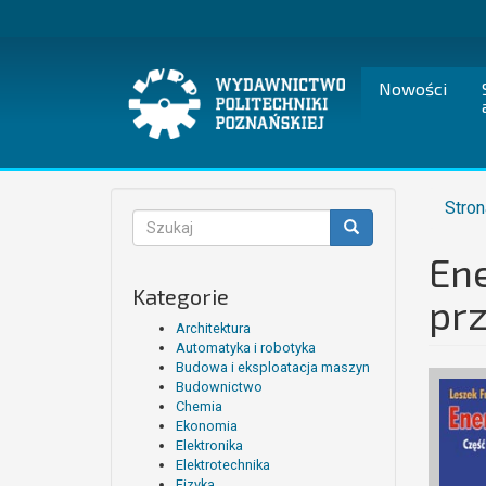
Przejdź
do
treści
Nowości
Stron
Formularz
wyszukiwania
Ene
Szukaj
Kategorie
prz
Architektura
Automatyka i robotyka
Budowa i eksploatacja maszyn
Budownictwo
Chemia
Ekonomia
Elektronika
Elektrotechnika
Fizyka