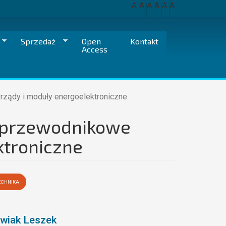
A
A
A
A
A
A
Sprzedaż
Open
Kontakt
Access
rządy i moduły energoelektroniczne
ółprzewodnikowe
ktroniczne
ECHNIKA
wiak Leszek