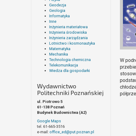
Geodezja
Geologia
Informatyka
Inne
Inżynieria materiałowa
Inżynieria środowiska
Inżynieria zarządzania
Lotnictwo i kosmonautyka
Matematyka
Mechanika
Technologia chemiczna
W podrę
Telekomunikacja
przebie
Wiedza dla gospodarki
stosowa
podstaw
Wydawnictwo
chłodze
Politechniki Poznańskiej
półprz
ul. Piotrowo 5
61-138 Poznań
Budynek Budownictwa (A2)
Google Maps
tel. 61-665-3516
e-mail:
office_ed@put.poznan.pl