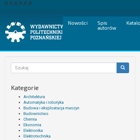
Przejdź
A
A
A
A
A
A
do
treści
Nowości
Spis
Katal
autorów
Formularz
wyszukiwania
Szukaj
Kategorie
Architektura
Automatyka i robotyka
Budowa i eksploatacja maszyn
Budownictwo
Chemia
Ekonomia
Elektronika
Elektrotechnika