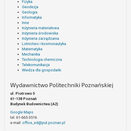
Fizyka
Geodezja
Geologia
Informatyka
Inne
Inżynieria materiałowa
Inżynieria środowiska
Inżynieria zarządzania
Lotnictwo i kosmonautyka
Matematyka
Mechanika
Technologia chemiczna
Telekomunikacja
Wiedza dla gospodarki
Wydawnictwo Politechniki Poznańskiej
ul. Piotrowo 5
61-138 Poznań
Budynek Budownictwa (A2)
Google Maps
tel. 61-665-3516
e-mail:
office_ed@put.poznan.pl