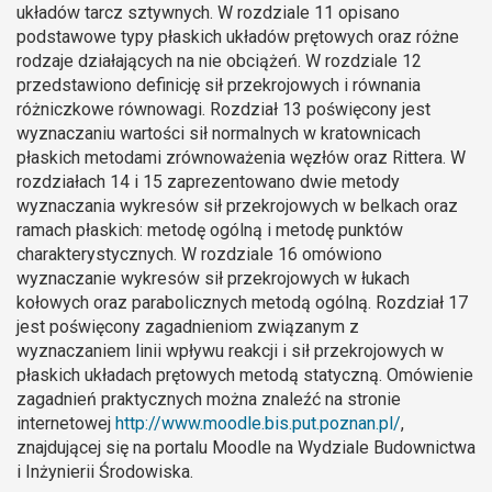
układów tarcz sztywnych. W rozdziale 11 opisano
podstawowe typy płaskich układów prętowych oraz różne
rodzaje działających na nie obciążeń. W rozdziale 12
przedstawiono definicję sił przekrojowych i równania
różniczkowe równowagi. Rozdział 13 poświęcony jest
wyznaczaniu wartości sił normalnych w kratownicach
płaskich metodami zrównoważenia węzłów oraz Rittera. W
rozdziałach 14 i 15 zaprezentowano dwie metody
wyznaczania wykresów sił przekrojowych w belkach oraz
ramach płaskich: metodę ogólną i metodę punktów
charakterystycznych. W rozdziale 16 omówiono
wyznaczanie wykresów sił przekrojowych w łukach
kołowych oraz parabolicznych metodą ogólną. Rozdział 17
jest poświęcony zagadnieniom związanym z
wyznaczaniem linii wpływu reakcji i sił przekrojowych w
płaskich układach prętowych metodą statyczną. Omówienie
zagadnień praktycznych można znaleźć na stronie
internetowej
http://www.moodle.bis.put.poznan.pl/
,
znajdującej się na portalu Moodle na Wydziale Budownictwa
i Inżynierii Środowiska.