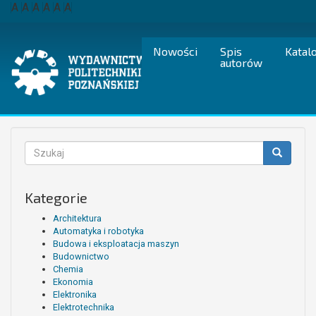
Przejdź
A
A
A
A
A
A
do
treści
Nowości
Spis
Katal
autorów
Formularz
wyszukiwania
Szukaj
Kategorie
Architektura
Automatyka i robotyka
Budowa i eksploatacja maszyn
Budownictwo
Chemia
Ekonomia
Elektronika
Elektrotechnika