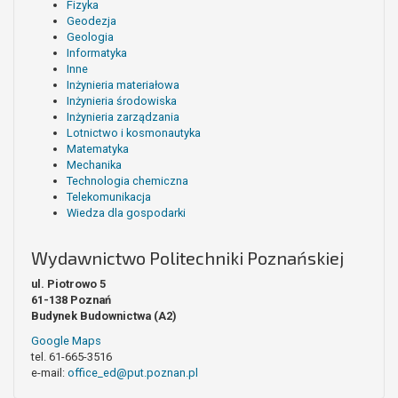
Fizyka
Geodezja
Geologia
Informatyka
Inne
Inżynieria materiałowa
Inżynieria środowiska
Inżynieria zarządzania
Lotnictwo i kosmonautyka
Matematyka
Mechanika
Technologia chemiczna
Telekomunikacja
Wiedza dla gospodarki
Wydawnictwo Politechniki Poznańskiej
ul. Piotrowo 5
61-138 Poznań
Budynek Budownictwa (A2)
Google Maps
tel. 61-665-3516
e-mail:
office_ed@put.poznan.pl