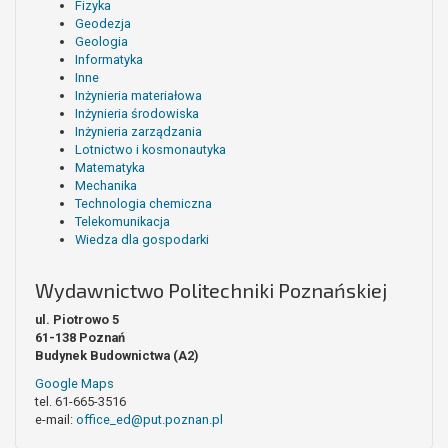
Fizyka
Geodezja
Geologia
Informatyka
Inne
Inżynieria materiałowa
Inżynieria środowiska
Inżynieria zarządzania
Lotnictwo i kosmonautyka
Matematyka
Mechanika
Technologia chemiczna
Telekomunikacja
Wiedza dla gospodarki
Wydawnictwo Politechniki Poznańskiej
ul. Piotrowo 5
61-138 Poznań
Budynek Budownictwa (A2)
Google Maps
tel. 61-665-3516
e-mail:
office_ed@put.poznan.pl