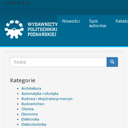
Przejdź
A
A
A
A
A
A
do
treści
Nowości
Spis
Katal
autorów
Formularz
wyszukiwania
Szukaj
Kategorie
Architektura
Automatyka i robotyka
Budowa i eksploatacja maszyn
Budownictwo
Chemia
Ekonomia
Elektronika
Elektrotechnika