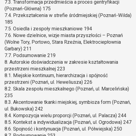
7.3. Transformacja przedmieścia a proces gentryfikacji
(Poznań-Główna) 175
7.4. Przekształcenia w strefie śródmiejskiej (Poznań-Wilda)
185
7.5. Osiedla i zespoły mieszkaniowe 194
7.6. Nowe dzielnice, wizje miasta przyszłości – Poznań
(Wolne Tory, Portowo, Stara Rzeźnia, Elektrociepłownia
Garbary) 211
7.7. Podsumowanie 219
8. Autorskie doświadczenia w zakresie kształtowania
przestrzeni mieszkalnej 223
8.1. Miejskie kontinuum, hierarchizacja i spójność
przestrzeni (Poznań, ul. Heweliusza) 226
8.2. Skala zespołu mieszkalnego (Poznań, ul. Marcelińska)
235
8.3. Akcentowanie tkanki miejskiej, symbioza form (Poznań,
ul. Bukowska) 242
8.4. Kompozycja wielu proporcji (Poznań, ul. Palacza) 244
8.5. Kontekst a indywidualizacja (Poznań, ul. Ogrodowa) 247
8.6. Spojność i kontynuacja (Poznań, ul. Półwiejska) 250
8.7. Podsumowanie 253