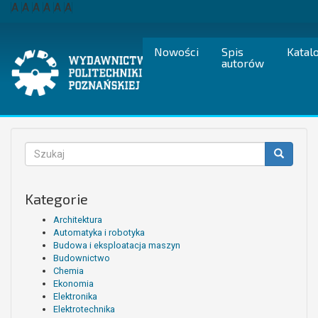
Przejdź
A
A
A
A
A
A
do
treści
Nowości
Spis
Katal
autorów
Formularz
wyszukiwania
Szukaj
Kategorie
Architektura
Automatyka i robotyka
Budowa i eksploatacja maszyn
Budownictwo
Chemia
Ekonomia
Elektronika
Elektrotechnika