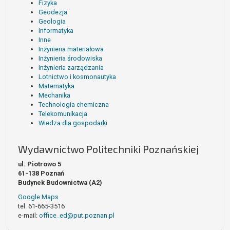
Fizyka
Geodezja
Geologia
Informatyka
Inne
Inżynieria materiałowa
Inżynieria środowiska
Inżynieria zarządzania
Lotnictwo i kosmonautyka
Matematyka
Mechanika
Technologia chemiczna
Telekomunikacja
Wiedza dla gospodarki
Wydawnictwo Politechniki Poznańskiej
ul. Piotrowo 5
61-138 Poznań
Budynek Budownictwa (A2)
Google Maps
tel. 61-665-3516
e-mail:
office_ed@put.poznan.pl