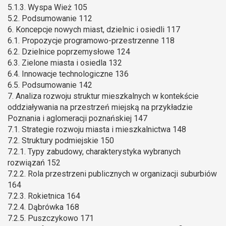
5.1.3. Wyspa Wież 105
5.2. Podsumowanie 112
6. Koncepcje nowych miast, dzielnic i osiedli 117
6.1. Propozycje programowo-przestrzenne 118
6.2. Dzielnice poprzemysłowe 124
6.3. Zielone miasta i osiedla 132
6.4. Innowacje technologiczne 136
6.5. Podsumowanie 142
7. Analiza rozwoju struktur mieszkalnych w kontekście
oddziaływania na przestrzeń miejską na przykładzie
Poznania i aglomeracji poznańskiej 147
7.1. Strategie rozwoju miasta i mieszkalnictwa 148
7.2. Struktury podmiejskie 150
7.2.1. Typy zabudowy, charakterystyka wybranych
rozwiązań 152
7.2.2. Rola przestrzeni publicznych w organizacji suburbiów
164
7.2.3. Rokietnica 164
7.2.4. Dąbrówka 168
7.2.5. Puszczykowo 171