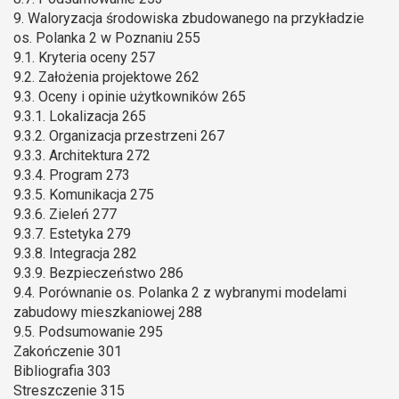
9. Waloryzacja środowiska zbudowanego na przykładzie
os. Polanka 2 w Poznaniu 255
9.1. Kryteria oceny 257
9.2. Założenia projektowe 262
9.3. Oceny i opinie użytkowników 265
9.3.1. Lokalizacja 265
9.3.2. Organizacja przestrzeni 267
9.3.3. Architektura 272
9.3.4. Program 273
9.3.5. Komunikacja 275
9.3.6. Zieleń 277
9.3.7. Estetyka 279
9.3.8. Integracja 282
9.3.9. Bezpieczeństwo 286
9.4. Porównanie os. Polanka 2 z wybranymi modelami
zabudowy mieszkaniowej 288
9.5. Podsumowanie 295
Zakończenie 301
Bibliografia 303
Streszczenie 315