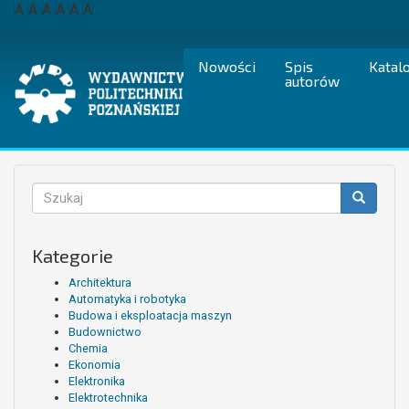
Przejdź
A
A
A
A
A
A
do
treści
Nowości
Spis
Katal
autorów
Formularz
wyszukiwania
Szukaj
Kategorie
Architektura
Automatyka i robotyka
Budowa i eksploatacja maszyn
Budownictwo
Chemia
Ekonomia
Elektronika
Elektrotechnika