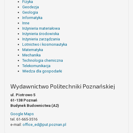
Fizyka
Geodezja
Geologia
Informatyka
Inne
Inżynieria materiałowa
Inżynieria środowiska
Inżynieria zarządzania
Lotnictwo i kosmonautyka
Matematyka
Mechanika
Technologia chemiczna
Telekomunikacja
Wiedza dla gospodarki
Wydawnictwo Politechniki Poznańskiej
ul. Piotrowo 5
61-138 Poznań
Budynek Budownictwa (A2)
Google Maps
tel. 61-665-3516
e-mail:
office_ed@put.poznan.pl