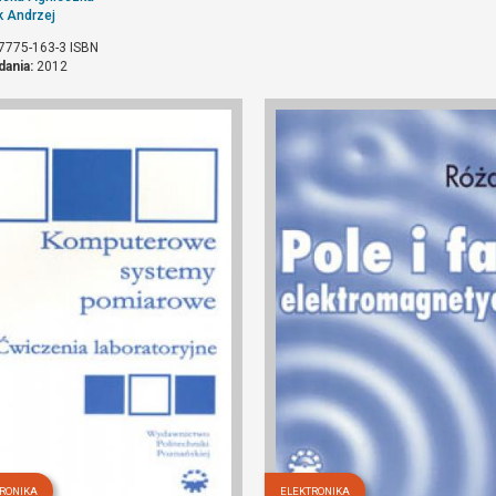
 Andrzej
7775-163-3
ISBN
dania:
2012
RONIKA
ELEKTRONIKA