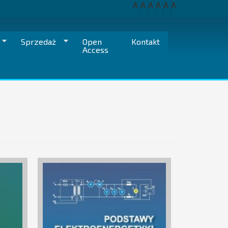
A
A
A
A
A
A
Sprzedaż
Open
Kontakt
Access