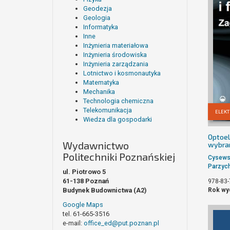
Geodezja
Geologia
Informatyka
Inne
Inżynieria materiałowa
Inżynieria środowiska
Inżynieria zarządzania
Lotnictwo i kosmonautyka
Matematyka
Mechanika
Technologia chemiczna
Telekomunikacja
ELEKT
Wiedza dla gospodarki
Optoel
Wydawnictwo
wybra
Politechniki Poznańskiej
Cysews
Parzyc
ul. Piotrowo 5
61-138 Poznań
978-83-
Rok wy
Budynek Budownictwa (A2)
Google Maps
tel. 61-665-3516
e-mail:
office_ed@put.poznan.pl