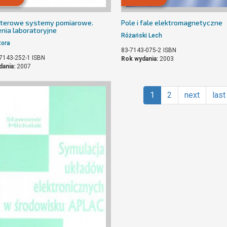
terowe systemy pomiarowe.
Pole i fale elektromagnetyczne
nia laboratoryjne
Różański Lech
tora
83-7143-075-2
ISBN
7143-252-1
ISBN
Rok wydania:
2003
dania:
2007
1
2
next
last