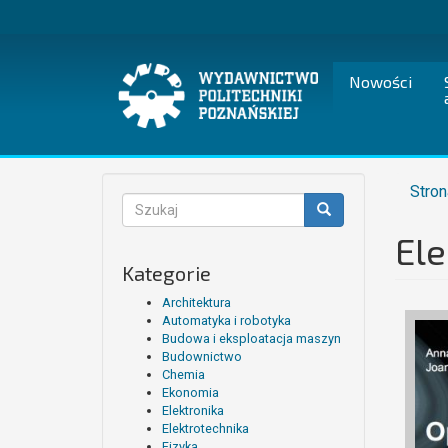
Przejdź
do
treści
Nowości
Stron
Formularz
wyszukiwania
Ele
Szukaj
Kategorie
Architektura
Automatyka i robotyka
Budowa i eksploatacja maszyn
Budownictwo
Chemia
Ekonomia
Elektronika
Elektrotechnika
Fizyka