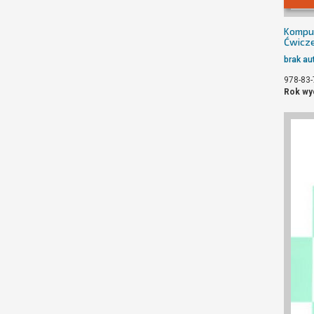
Kompu
Ćwicze
brak au
978-83-
Rok wy