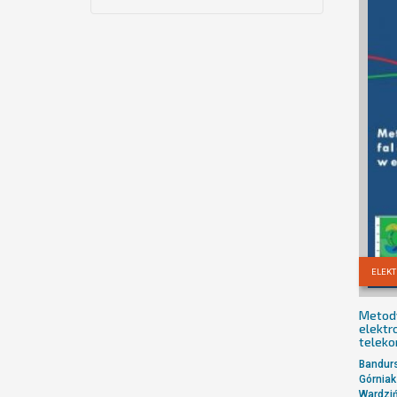
ELEKT
Metody
elektr
teleko
Bandurs
Górniak
Wardzi