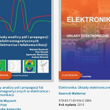
RONIKA
ELEKTRONIKA
 analizy pól i propagacji fal
Elektronika. Układy elektroniczn
omagnetycznych w elektronice i
Nawrocki Waldemar
munikacji
978-83-7143-936-0
ISBN
ki Wojciech
Rok wydania:
2010
 Piotr
ńska Agnieszka