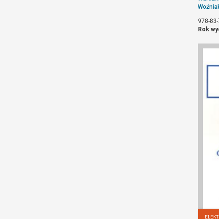
Woźniak
978-83-
Rok wy
ELEKT