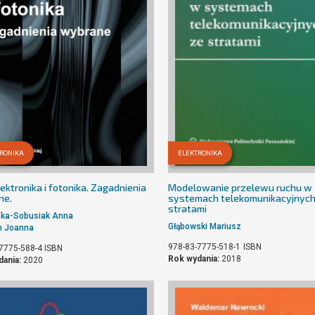
RONIKA
ELEKTRONIKA
ektronika i fotonika. Zagadnienia
Modelowanie przelewu ruchu w
ne.
systemach telekomunikacyjnych
stratami
ka-Sobusiak Anna
Głąbowski Mariusz
h Joanna
978-83-7775-518-1
ISBN
7775-588-4
ISBN
Rok wydania:
2018
dania:
2020