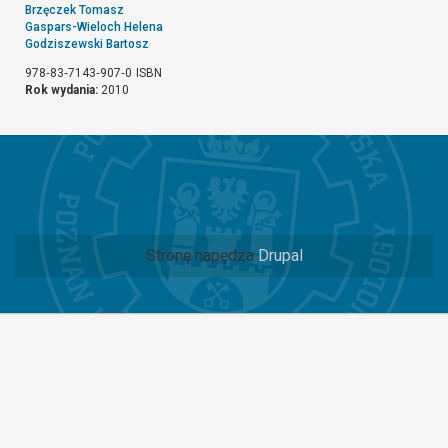
Brzęczek Tomasz
Gaspars-Wieloch Helena
Godziszewski Bartosz
978‐83‐7143‐907‐0
ISBN
Rok wydania:
2010
Stronę napędza
Drupal