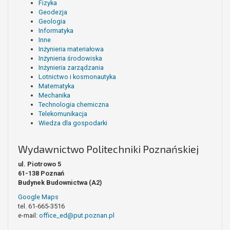
Fizyka
Geodezja
Geologia
Informatyka
Inne
Inżynieria materiałowa
Inżynieria środowiska
Inżynieria zarządzania
Lotnictwo i kosmonautyka
Matematyka
Mechanika
Technologia chemiczna
Telekomunikacja
Wiedza dla gospodarki
Wydawnictwo Politechniki Poznańskiej
ul. Piotrowo 5
61-138 Poznań
Budynek Budownictwa (A2)
Google Maps
tel. 61-665-3516
e-mail:
office_ed@put.poznan.pl