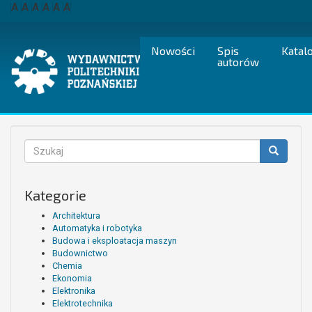
Przejdź
A
A
A
A
A
A
do
treści
Nowości
Spis
Katal
autorów
Formularz
wyszukiwania
Szukaj
Kategorie
Architektura
Automatyka i robotyka
Budowa i eksploatacja maszyn
Budownictwo
Chemia
Ekonomia
Elektronika
Elektrotechnika