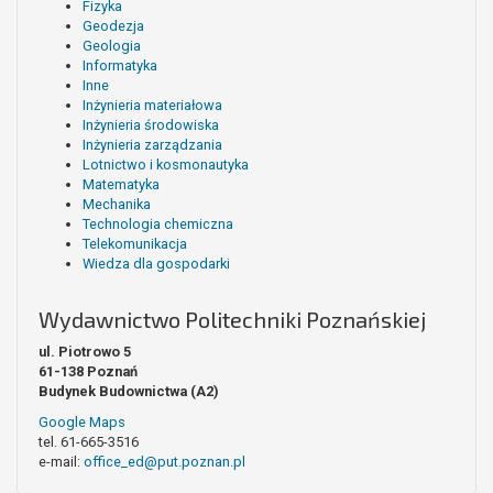
Fizyka
Geodezja
Geologia
Informatyka
Inne
Inżynieria materiałowa
Inżynieria środowiska
Inżynieria zarządzania
Lotnictwo i kosmonautyka
Matematyka
Mechanika
Technologia chemiczna
Telekomunikacja
Wiedza dla gospodarki
Wydawnictwo Politechniki Poznańskiej
ul. Piotrowo 5
61-138 Poznań
Budynek Budownictwa (A2)
Google Maps
tel. 61-665-3516
e-mail:
office_ed@put.poznan.pl