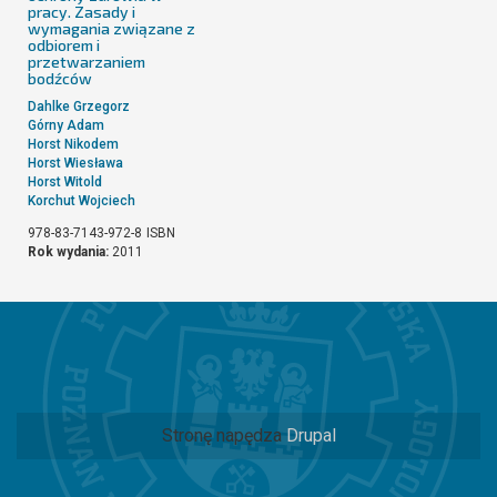
pracy. Zasady i
wymagania związane z
odbiorem i
przetwarzaniem
bodźców
Dahlke Grzegorz
Górny Adam
Horst Nikodem
Horst Wiesława
Horst Witold
Korchut Wojciech
978-83-7143-972-8
ISBN
Rok wydania:
2011
Stronę napędza
Drupal