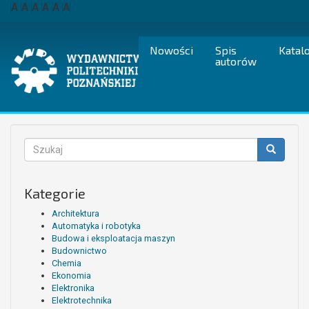
Przejdź
A
A
A
A
A
A
do
treści
Nowości
Spis
Katal
autorów
Formularz
wyszukiwania
Szukaj
Kategorie
Architektura
Automatyka i robotyka
Budowa i eksploatacja maszyn
Budownictwo
Chemia
Ekonomia
Elektronika
Elektrotechnika