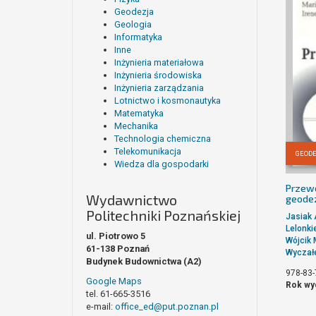
Geodezja
Geologia
Informatyka
Inne
Inżynieria materiałowa
Inżynieria środowiska
Inżynieria zarządzania
Lotnictwo i kosmonautyka
Matematyka
Mechanika
Technologia chemiczna
Telekomunikacja
GEOD
Wiedza dla gospodarki
Przewo
Wydawnictwo
geodez
Politechniki Poznańskiej
Jasiak 
Lelonki
ul. Piotrowo 5
Wójcik 
61-138 Poznań
Wyczałe
Budynek Budownictwa (A2)
978-83-
Google Maps
Rok wy
tel. 61-665-3516
e-mail:
office_ed@put.poznan.pl