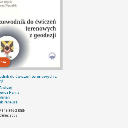
EZJA
dnik do ćwiczeń terenowych z
ji
Andrzej
ewicz Hanna
Marian
k Ireneusz
7143-396-2
ISBN
dania:
2008