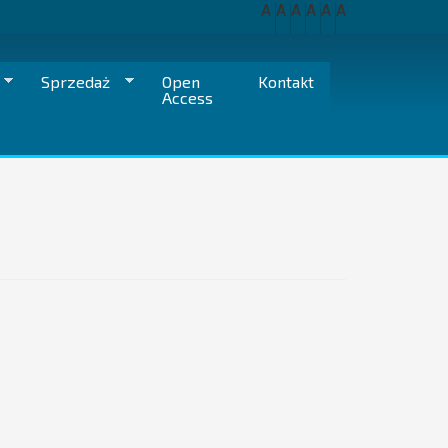
A
A
A
A
A
A
Sprzedaż
Open
Kontakt
Access