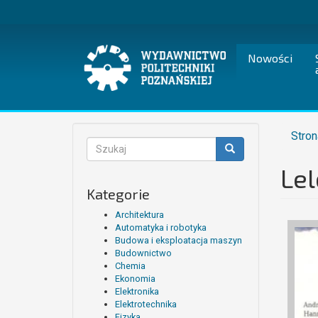
Przejdź
do
treści
Nowości
Stron
Formularz
wyszukiwania
Le
Szukaj
Kategorie
Architektura
Automatyka i robotyka
Budowa i eksploatacja maszyn
Budownictwo
Chemia
Ekonomia
Elektronika
Elektrotechnika
Fizyka