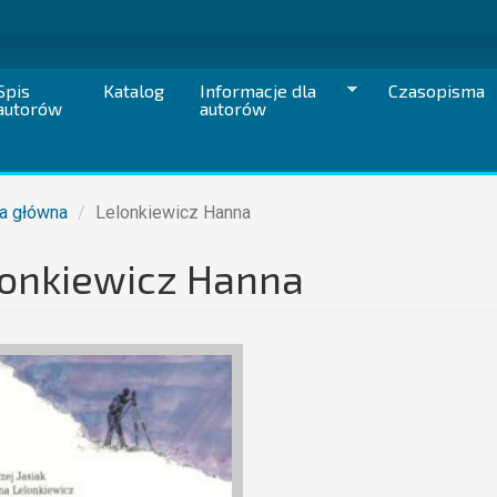
Spis
Katalog
Informacje dla
Czasopisma
autorów
autorów
a główna
Lelonkiewicz Hanna
lonkiewicz Hanna