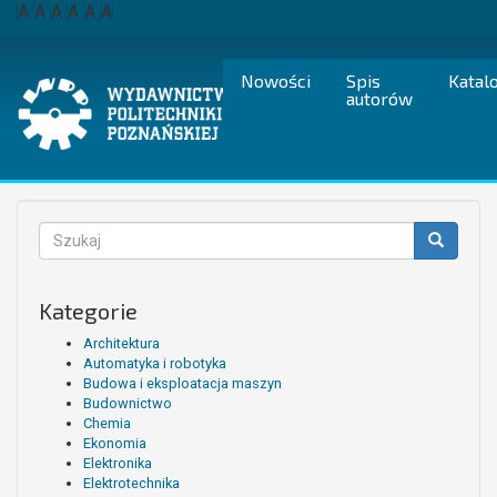
Przejdź
A
A
A
A
A
A
do
treści
Nowości
Spis
Katal
autorów
Formularz
wyszukiwania
Szukaj
Kategorie
Architektura
Automatyka i robotyka
Budowa i eksploatacja maszyn
Budownictwo
Chemia
Ekonomia
Elektronika
Elektrotechnika