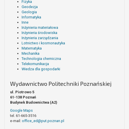
Fizyka
Geodezja
Geologia
Informatyka
Inne
Inżynieria materiałowa
Inżynieria środowiska
Inżynieria zarządzania
Lotnictwo i kosmonautyka
Matematyka
Mechanika
Technologia chemiczna
Telekomunikacja
Wiedza dla gospodarki
Wydawnictwo Politechniki Poznańskiej
ul. Piotrowo 5
61-138 Poznań
Budynek Budownictwa (A2)
Google Maps
tel. 61-665-3516
e-mail:
office_ed@put.poznan.pl