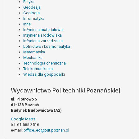
Fizyka
Geodezja
Geologia
Informatyka
Inne
Inżynieria materiałowa
Inżynieria środowiska
Inżynieria zarządzania
Lotnictwo i kosmonautyka
Matematyka
Mechanika
Technologia chemiczna
Telekomunikacja
Wiedza dla gospodarki
Wydawnictwo Politechniki Poznańskiej
ul. Piotrowo 5
61-138 Poznań
Budynek Budownictwa (A2)
Google Maps
tel. 61-665-3516
e-mail:
office_ed@put.poznan.pl