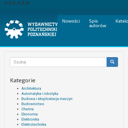
Przejdź
A
A
A
A
A
A
do
treści
Nowości
Spis
Katal
autorów
Formularz
wyszukiwania
Szukaj
Kategorie
Architektura
Automatyka i robotyka
Budowa i eksploatacja maszyn
Budownictwo
Chemia
Ekonomia
Elektronika
Elektrotechnika