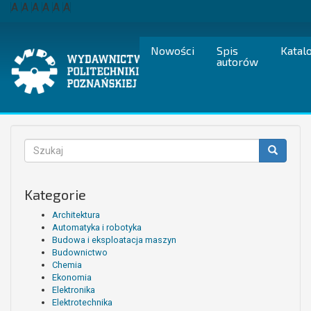
Przejdź
A
A
A
A
A
A
do
treści
Nowości
Spis
Katal
autorów
Formularz
wyszukiwania
Szukaj
Kategorie
Architektura
Automatyka i robotyka
Budowa i eksploatacja maszyn
Budownictwo
Chemia
Ekonomia
Elektronika
Elektrotechnika