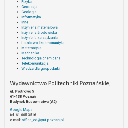
Fizyka
Geodezja
Geologia
Informatyka
Inne
Inżynieria materiałowa
Inżynieria środowiska
Inżynieria zarządzania
Lotnictwo i kosmonautyka
Matematyka
Mechanika
Technologia chemiczna
Telekomunikacja
Wiedza dla gospodarki
Wydawnictwo Politechniki Poznańskiej
ul. Piotrowo 5
61-138 Poznań
Budynek Budownictwa (A2)
Google Maps
tel. 61-665-3516
e-mail:
office_ed@put.poznan.pl