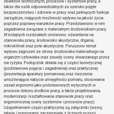
obiektów technicznych, procesów i systemów pracy, a
także dla osób odpowiedzialnych za szeroko pojęte
bezpieczeństwo i zdrowie w pracy oraz pełniących funkcje
zarządcze, mających możliwość wpływu na jakość życia
poprzez poprawę warunków pracy. Przedstawiono w nim
zagadnienia związane z materialnym środowiskiem pracy.
W kolejnych rozdziałach omówiono: oświetlenie na
stanowisku pracy, środowisko akustyczne, drgania,
mikroklimat oraz pole akustyczne. Poruszono temat
wpływu zagrożeń ze strony środowiska materialnego na
organizm człowieka oraz zasady oceny stwarzanego przez
nie ryzyka. Podręcznik składa się z części teoretycznej
(podstawowe pojęcia i zagadnienia) oraz praktycznej
(prezentacja aparatury pomiarowej oraz ćwiczenia
umożliwiające nabycie umiejętności pomiaru, stosowania
zasad ergonomii jako podstawowych wytycznych w
procesie doboru środków pracy, a także projektowania,
modernizacji i kształtowania stanowisk pracy oraz
ergonomicznej oceny systemów i procesów pracy).
Uzupełnieniem części praktycznej są załączniki (wzory,
tabele i nomogramy zaczerpnięte z licznych pozycji