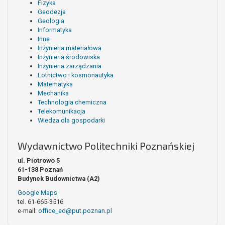
Fizyka
Geodezja
Geologia
Informatyka
Inne
Inżynieria materiałowa
Inżynieria środowiska
Inżynieria zarządzania
Lotnictwo i kosmonautyka
Matematyka
Mechanika
Technologia chemiczna
Telekomunikacja
Wiedza dla gospodarki
Wydawnictwo Politechniki Poznańskiej
ul. Piotrowo 5
61-138 Poznań
Budynek Budownictwa (A2)
Google Maps
tel. 61-665-3516
e-mail:
office_ed@put.poznan.pl