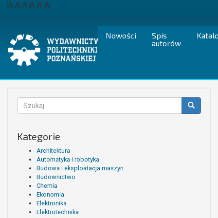
Przejdź
A
A
A
A
A
A
do
treści
Nowości
Spis
Katal
autorów
Formularz
wyszukiwania
Szukaj
Kategorie
Architektura
Automatyka i robotyka
Budowa i eksploatacja maszyn
Budownictwo
Chemia
Ekonomia
Elektronika
Elektrotechnika