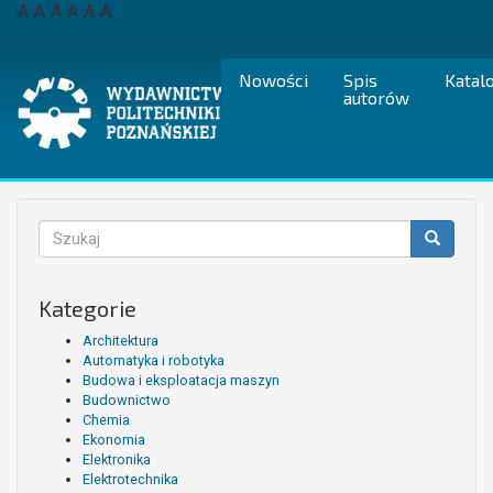
Przejdź
A
A
A
A
A
A
do
treści
Nowości
Spis
Katal
autorów
Formularz
wyszukiwania
Szukaj
Kategorie
Architektura
Automatyka i robotyka
Budowa i eksploatacja maszyn
Budownictwo
Chemia
Ekonomia
Elektronika
Elektrotechnika