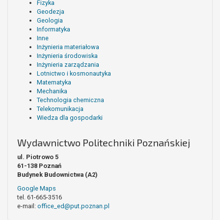
Fizyka
Geodezja
Geologia
Informatyka
Inne
Inżynieria materiałowa
Inżynieria środowiska
Inżynieria zarządzania
Lotnictwo i kosmonautyka
Matematyka
Mechanika
Technologia chemiczna
Telekomunikacja
Wiedza dla gospodarki
Wydawnictwo Politechniki Poznańskiej
ul. Piotrowo 5
61-138 Poznań
Budynek Budownictwa (A2)
Google Maps
tel. 61-665-3516
e-mail:
office_ed@put.poznan.pl