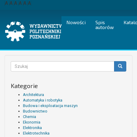
Przejdź
A
A
A
A
A
A
do
treści
Nowości
Spis
Katal
autorów
Formularz
wyszukiwania
Szukaj
Kategorie
Architektura
Automatyka i robotyka
Budowa i eksploatacja maszyn
Budownictwo
Chemia
Ekonomia
Elektronika
Elektrotechnika