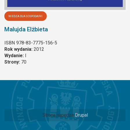
WIEDZA DLA GOSPODARKI
Malujda Elżbieta
ISBN
978-83-7775-156-5
Rok wydania:
2012
Wydanie:
I
Strony:
70
Stronę napędza
Drupal