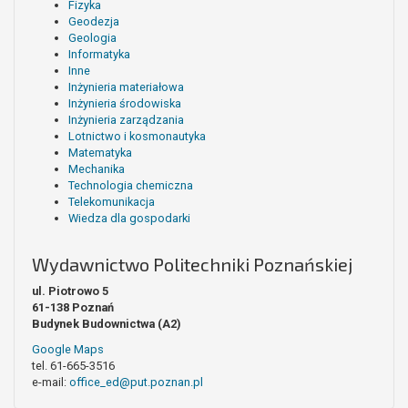
Fizyka
Geodezja
Geologia
Informatyka
Inne
Inżynieria materiałowa
Inżynieria środowiska
Inżynieria zarządzania
Lotnictwo i kosmonautyka
Matematyka
Mechanika
Technologia chemiczna
Telekomunikacja
Wiedza dla gospodarki
Wydawnictwo Politechniki Poznańskiej
ul. Piotrowo 5
61-138 Poznań
Budynek Budownictwa (A2)
Google Maps
tel. 61-665-3516
e-mail:
office_ed@put.poznan.pl