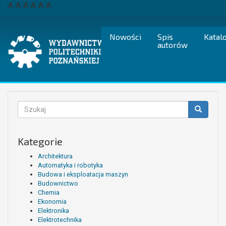
Przejdź
A
A
A
A
A
A
do
treści
Nowości
Spis
Katal
autorów
Formularz
wyszukiwania
Szukaj
Kategorie
Architektura
Automatyka i robotyka
Budowa i eksploatacja maszyn
Budownictwo
Chemia
Ekonomia
Elektronika
Elektrotechnika