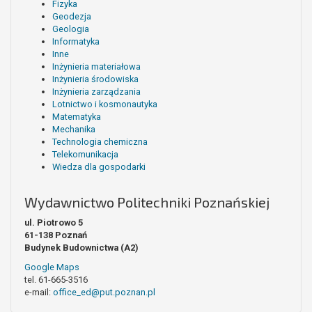
Fizyka
Geodezja
Geologia
Informatyka
Inne
Inżynieria materiałowa
Inżynieria środowiska
Inżynieria zarządzania
Lotnictwo i kosmonautyka
Matematyka
Mechanika
Technologia chemiczna
Telekomunikacja
Wiedza dla gospodarki
Wydawnictwo Politechniki Poznańskiej
ul. Piotrowo 5
61-138 Poznań
Budynek Budownictwa (A2)
Google Maps
tel. 61-665-3516
e-mail:
office_ed@put.poznan.pl