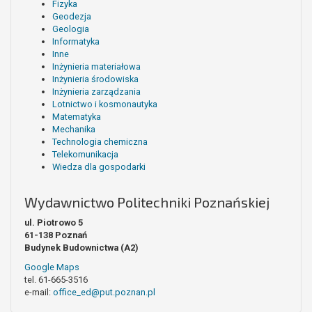
Fizyka
Geodezja
Geologia
Informatyka
Inne
Inżynieria materiałowa
Inżynieria środowiska
Inżynieria zarządzania
Lotnictwo i kosmonautyka
Matematyka
Mechanika
Technologia chemiczna
Telekomunikacja
Wiedza dla gospodarki
Wydawnictwo Politechniki Poznańskiej
ul. Piotrowo 5
61-138 Poznań
Budynek Budownictwa (A2)
Google Maps
tel. 61-665-3516
e-mail:
office_ed@put.poznan.pl