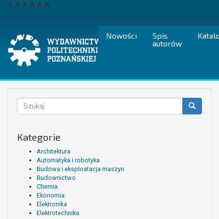
Przejdź
A
A
A
A
A
A
do
treści
Nowości
Spis
Katal
autorów
Formularz
wyszukiwania
Szukaj
Kategorie
Architektura
Automatyka i robotyka
Budowa i eksploatacja maszyn
Budownictwo
Chemia
Ekonomia
Elektronika
Elektrotechnika