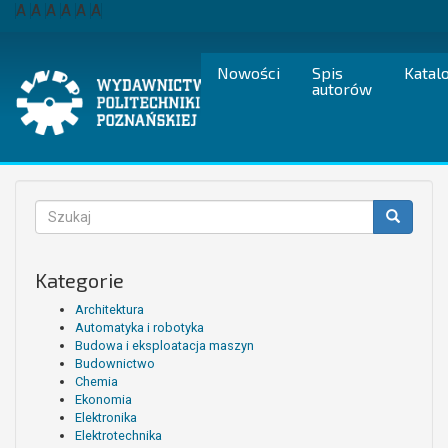
Przejdź
A
A
A
A
A
A
do
treści
Nowości
Spis
Katal
autorów
Formularz
wyszukiwania
Szukaj
Kategorie
Architektura
Automatyka i robotyka
Budowa i eksploatacja maszyn
Budownictwo
Chemia
Ekonomia
Elektronika
Elektrotechnika