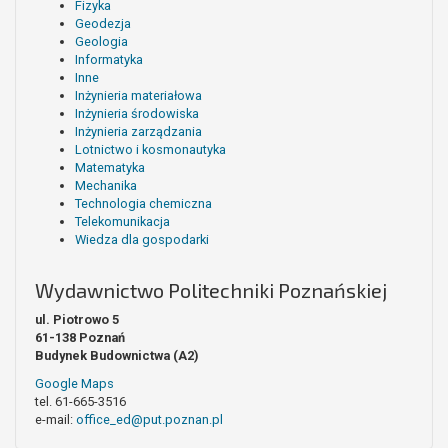
Fizyka
Geodezja
Geologia
Informatyka
Inne
Inżynieria materiałowa
Inżynieria środowiska
Inżynieria zarządzania
Lotnictwo i kosmonautyka
Matematyka
Mechanika
Technologia chemiczna
Telekomunikacja
Wiedza dla gospodarki
Wydawnictwo Politechniki Poznańskiej
ul. Piotrowo 5
61-138 Poznań
Budynek Budownictwa (A2)
Google Maps
tel. 61-665-3516
e-mail:
office_ed@put.poznan.pl