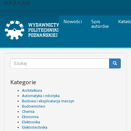
Przejdź
A
A
A
A
A
A
do
treści
Nowości
Spis
Katal
autorów
Formularz
wyszukiwania
Szukaj
Kategorie
Architektura
Automatyka i robotyka
Budowa i eksploatacja maszyn
Budownictwo
Chemia
Ekonomia
Elektronika
Elektrotechnika