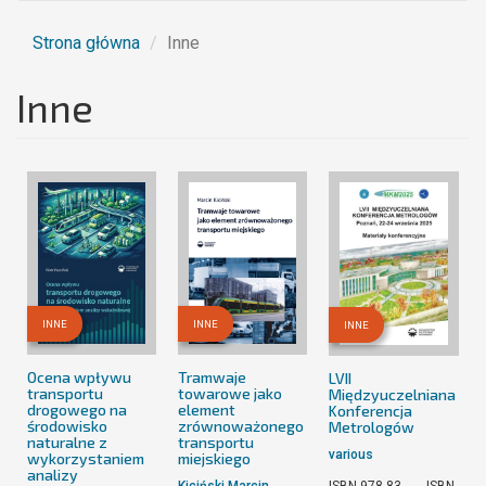
Strona główna
Inne
Inne
INNE
INNE
INNE
Ocena wpływu
Tramwaje
LVII
transportu
towarowe jako
Międzyuczelniana
drogowego na
element
Konferencja
środowisko
zrównoważonego
Metrologów
naturalne z
transportu
various
wykorzystaniem
miejskiego
analizy
Kiciński Marcin