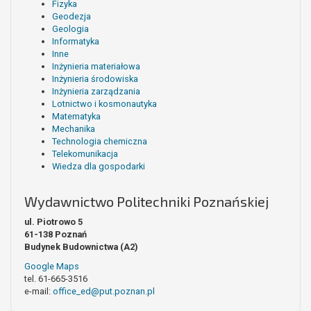
Fizyka
Geodezja
Geologia
Informatyka
Inne
Inżynieria materiałowa
Inżynieria środowiska
Inżynieria zarządzania
Lotnictwo i kosmonautyka
Matematyka
Mechanika
Technologia chemiczna
Telekomunikacja
Wiedza dla gospodarki
Wydawnictwo Politechniki Poznańskiej
ul. Piotrowo 5
61-138 Poznań
Budynek Budownictwa (A2)
Google Maps
tel. 61-665-3516
e-mail:
office_ed@put.poznan.pl