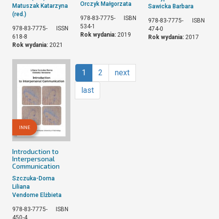
Orczyk Małgorzata
Matuszak Katarzyna
Sawicka Barbara
(red.)
978-83-7775-
ISBN
978-83-7775-
ISBN
534-1
978-83-7775-
ISSN
474-0
Rok wydania:
2019
618-8
Rok wydania:
2017
Rok wydania:
2021
1
2
next
last
INNE
Introduction to
Interpersonal
Communication
Szczuka-Dorna
Liliana
Vendome Elżbieta
978-83-7775-
ISBN
450-4