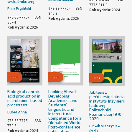
ISBN 978-83-
ISBN
wskaźnikowej
7775-811-3
978-83-7775-
ISBN
Piotr Pryciński
Rok wydania:
2024
845-8
978-83-7775-
ISBN
Rok wydania:
2026
857-1
Rok wydania:
2026
INNE
INNE
INNE
Biological caproic
Looking Ahead:
Jubileusz
acid production in
Developing
pięćdziesięciolecia
microbiome-based
Academics’ and
Instytutu Inżynierii
processes
Students’
Lądowej
Linguistic and
Politechniki
Duber Anna
Intercultural
Poznańskiej 1970-
Competence for a
2020
978-83-7775-
ISBN
Globalised World.
770-3
Słowik Mieczysław
Post-conference
Rok wydania:
2024
publication
(red.)