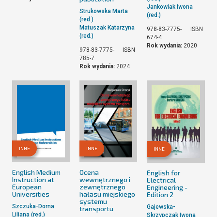
Jankowiak Iwona
Strukowska Marta
(red.)
(red.)
Matuszak Katarzyna
978-83-7775-
ISBN
(red.)
674-4
Rok wydania:
2020
978-83-7775-
ISBN
785-7
Rok wydania:
2024
INNE
INNE
INNE
English Medium
Ocena
English for
Instruction at
wewnętrznego i
Electrical
European
zewnętrznego
Engineering -
Universities
hałasu miejskiego
Edition 2
systemu
Szczuka-Dorna
Gajewska-
transportu
Liliana (red.)
Skrzypczak Iwona